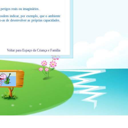
 perigos reais ou imaginários.
 podem indicar, por exemplo, que o ambiente
o-as de desenvolver as próprias capacidades.
Voltar para Espaço da Criança e Família