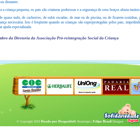
ou distantes.
ra a criança pequena, os pais são criaturas poderosas e a segurança de seus braços afasta muitos
e quase tudo, de cachorros, de subir escadas, de mar ou de piscina, ou de ficarem sozinhas,
ança necessária. Isto é freqüente quando as crianças são superprotegidas pelos pais, impedind
r ajuda especializada.
bro da Diretoria da Associação Pró-reintegração Social da Criança
Doado por DragonSoft
Felipe Brasil
© Copyright 2010
Tecnologia |
Designer