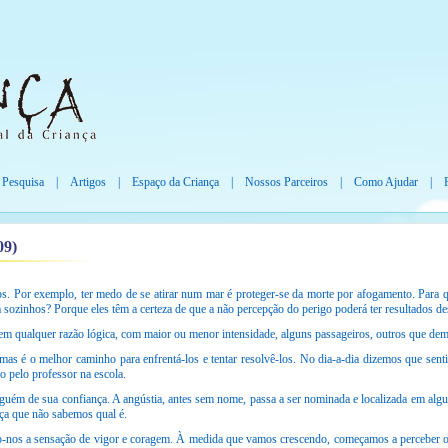
 Pesquisa
|
Artigos
|
Espaço da Criança
|
Nossos Parceiros
|
Como Ajudar
|
09)
s. Por exemplo, ter medo de se atirar num mar é proteger-se da morte por afogamento. Para 
a sozinhos? Porque eles têm a certeza de que a não percepção do perigo poderá ter resultados de
em qualquer razão lógica, com maior ou menor intensidade, alguns passageiros, outros que de
mas é o melhor caminho para enfrentá-los e tentar resolvê-los. No dia-a-dia dizemos que sen
 pelo professor na escola.
guém de sua confiança. A angústia, antes sem nome, passa a ser nominada e localizada em algu
ça que não sabemos qual é.
o-nos a sensação de vigor e coragem. À medida que vamos crescendo, começamos a perceber o 